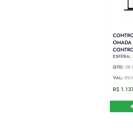
CONTROL
OMADA 
CONTRO
ESFERA:
QTD:
08 
VAL:
09/
R$
1.13