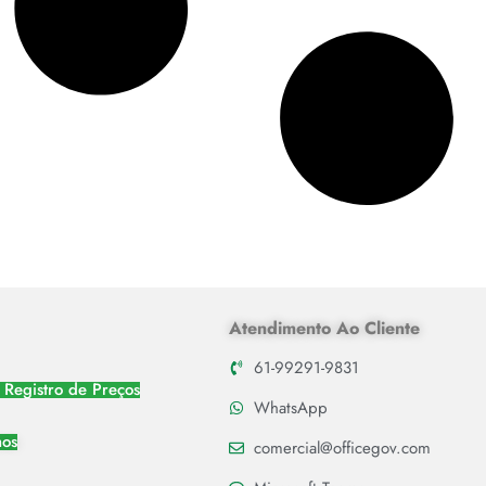
Atendimento Ao Cliente
61-99291-9831
 Registro de Preços
WhatsApp
nos
comercial@officegov.com