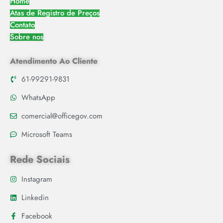
Home
Atas de Registro de Preços
Contato
Sobre nos
Atendimento Ao Cliente
61-99291-9831
WhatsApp
comercial@officegov.com
Microsoft Teams
Rede Sociais
Instagram
Linkedin
Facebook