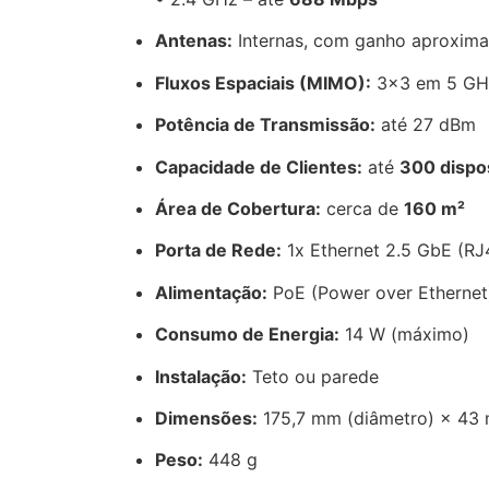
Antenas:
Internas, com ganho aproximad
Fluxos Espaciais (MIMO):
3×3 em 5 GH
Potência de Transmissão:
até 27 dBm
Capacidade de Clientes:
até
300 dispo
Área de Cobertura:
cerca de
160 m²
Porta de Rede:
1x Ethernet 2.5 GbE (RJ
Alimentação:
PoE (Power over Ethernet
Consumo de Energia:
14 W (máximo)
Instalação:
Teto ou parede
Dimensões:
175,7 mm (diâmetro) × 43 
Peso:
448 g