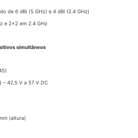
o de 6 dBi (5 GHz) e 4 dBi (2.4 GHz)
z e 2×2 em 2.4 GHz
sitivos simultâneos
45)
) – 42,5 V a 57 V DC
mm (altura)