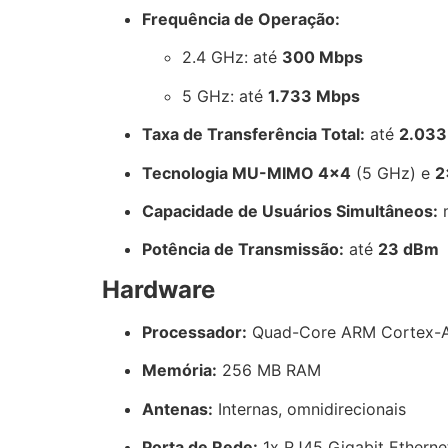
Frequência de Operação:
2.4 GHz: até
300 Mbps
5 GHz: até
1.733 Mbps
Taxa de Transferência Total:
até
2.033
Tecnologia MU-MIMO 4×4
(5 GHz) e
2
Capacidade de Usuários Simultâneos:
m
Potência de Transmissão:
até
23 dBm
Hardware
Processador:
Quad-Core ARM Cortex-A
Memória:
256 MB RAM
Antenas:
Internas, omnidirecionais
Porta de Rede:
1x RJ45 Gigabit Etherne