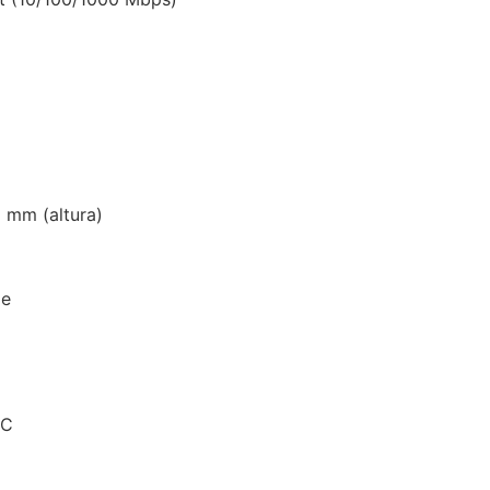
)
 mm (altura)
de
°C