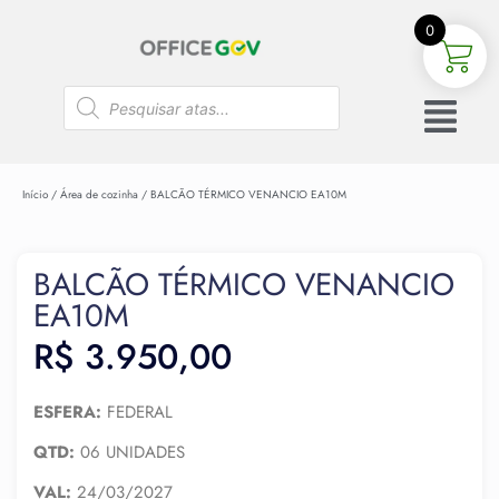
0
Início
/
Área de cozinha
/ BALCÃO TÉRMICO VENANCIO EA10M
BALCÃO TÉRMICO VENANCIO
EA10M
R$
3.950,00
ESFERA:
FEDERAL
QTD:
06 UNIDADES
VAL:
24/03/2027