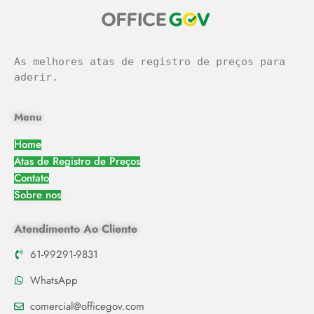
As melhores atas de registro de preços para 
aderir.
Menu
Home
Atas de Registro de Preços
Contato
Sobre nos
Atendimento Ao Cliente
61-99291-9831
WhatsApp
comercial@officegov.com