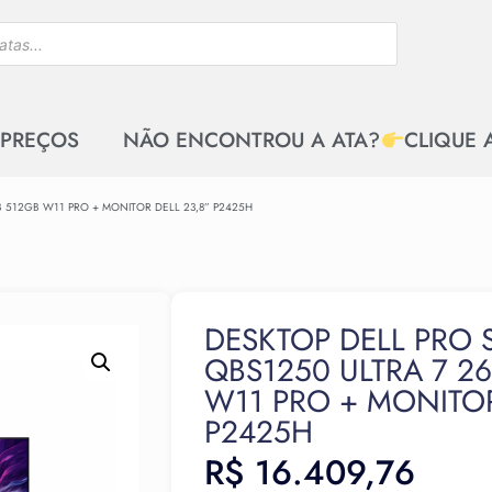
 PREÇOS
NÃO ENCONTROU A ATA?
CLIQUE 
B 512GB W11 PRO + MONITOR DELL 23,8” P2425H
DESKTOP DELL PRO S
QBS1250 ULTRA 7 2
W11 PRO + MONITOR
P2425H
R$
16.409,76