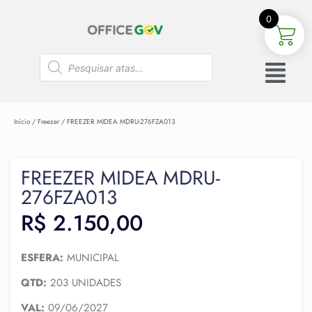
0
Início
/
Freezer
/ FREEZER MIDEA MDRU-276FZA013
FREEZER MIDEA MDRU-
276FZA013
R$
2.150,00
ESFERA:
MUNICIPAL
QTD:
203 UNIDADES
VAL:
09/06/2027