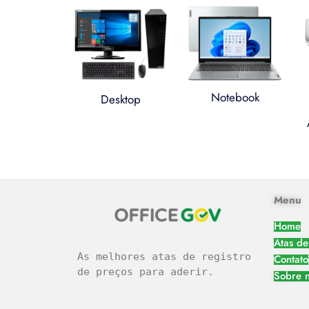
Notebook
Desktop
легальное казино
Menu
Home
Atas de
As melhores atas de registro 
Contato
de preços para aderir.
Sobre 