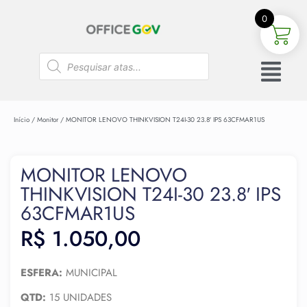
0
Início
/
Monitor
/ MONITOR LENOVO THINKVISION T24I-30 23.8′ IPS 63CFMAR1US
MONITOR LENOVO
THINKVISION T24I-30 23.8′ IPS
63CFMAR1US
R$
1.050,00
ESFERA:
MUNICIPAL
QTD:
15 UNIDADES