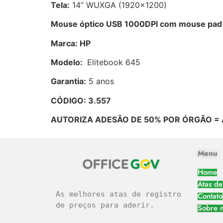
Tela:
14” WUXGA (1920×1200)
Mouse óptico USB 1000DPI com mouse pad
Marca: HP
Modelo:
Elitebook 645
Garantia:
5 anos
CÓDIGO: 3.557
AUTORIZA ADESÃO DE 50% POR ÓRGÃO = 
Menu
Home
Atas de
As melhores atas de registro 
Contato
de preços para aderir.
Sobre 