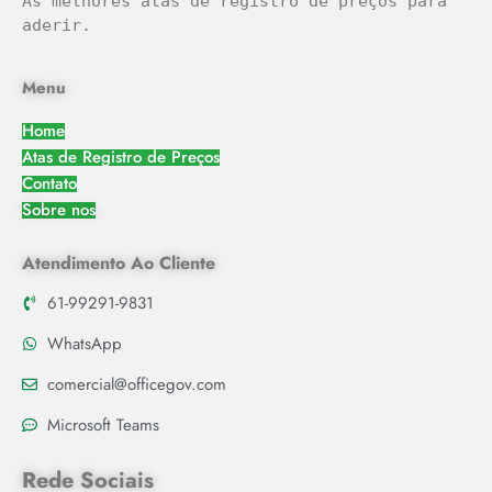
As melhores atas de registro de preços para 
aderir.
Menu
Home
Atas de Registro de Preços
Contato
Sobre nos
Atendimento Ao Cliente
61-99291-9831
WhatsApp
comercial@officegov.com
Microsoft Teams
Rede Sociais