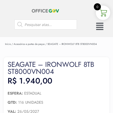
0
Início
/
Acessórios e partes de peças
/ SEAGATE – IRONWOLF 8TB ST8000VN004
SEAGATE – IRONWOLF 8TB
ST8000VN004
R$
1.940,00
ESFERA:
ESTADUAL
QTD:
116 UNIDADES
VAL:
26/05/2027