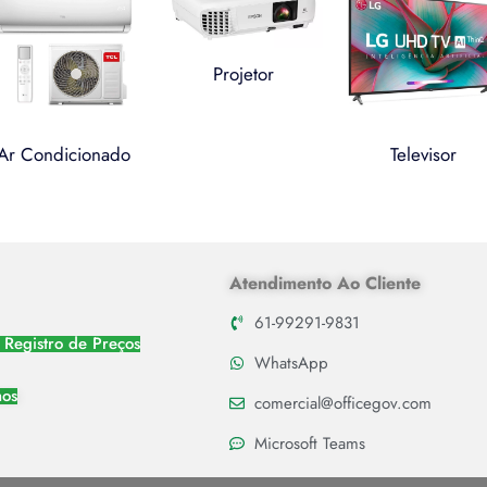
Projetor
Ar Condicionado
Televisor
Atendimento Ao Cliente
61-99291-9831
 Registro de Preços
WhatsApp
nos
comercial@officegov.com
Microsoft Teams