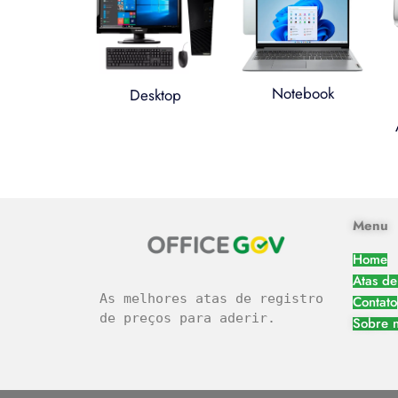
Notebook
Desktop
легальное казино
Menu
Home
Atas de
As melhores atas de registro 
Contato
de preços para aderir.
Sobre 