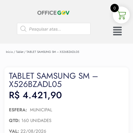
0
Início
/
Tablet
/ TABLET SAMSUNG SM – X526BZADL05
TABLET SAMSUNG SM –
X526BZADL05
R$
4.421,90
ESFERA:
MUNICIPAL
QTD:
160 UNIDADES
VAL:
22/08/2026