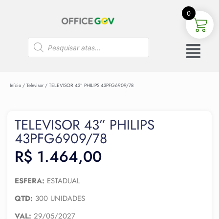
0
Início
/
Televisor
/ TELEVISOR 43” PHILIPS 43PFG6909/78
TELEVISOR 43” PHILIPS
43PFG6909/78
R$
1.464,00
ESFERA:
ESTADUAL
QTD:
300 UNIDADES
VAL:
29/05/2027