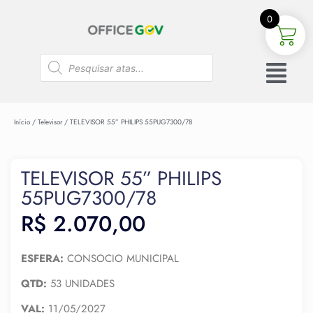
0
Início
/
Televisor
/ TELEVISOR 55” PHILIPS 55PUG7300/78
TELEVISOR 55” PHILIPS
55PUG7300/78
R$
2.070,00
ESFERA:
CONSOCIO MUNICIPAL
QTD:
53 UNIDADES
VAL:
11/05/2027