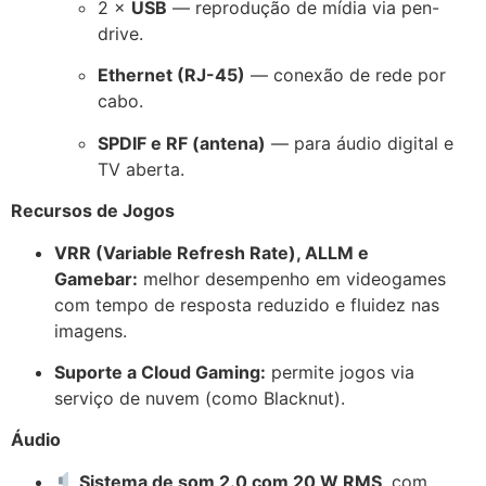
2 ×
USB
— reprodução de mídia via pen-
drive.
Ethernet (RJ-45)
— conexão de rede por
cabo.
SPDIF e RF (antena)
— para áudio digital e
TV aberta.
Recursos de Jogos
VRR (Variable Refresh Rate), ALLM e
Gamebar:
melhor desempenho em videogames
com tempo de resposta reduzido e fluidez nas
imagens.
Suporte a Cloud Gaming:
permite jogos via
serviço de nuvem (como Blacknut).
Áudio
Sistema de som 2.0 com 20 W RMS
, com