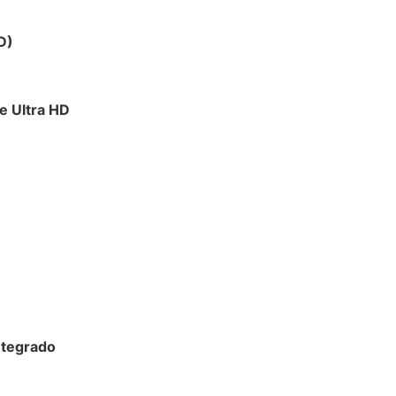
D)
se Ultra HD
ntegrado